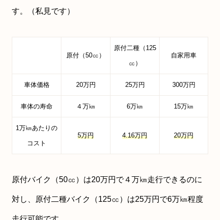
す。（私見です）
原付二種（125
原付（50㏄）
自家用車
㏄）
車体価格
20万円
25万円
300万円
車体の寿命
４万㎞
6万㎞
15万㎞
1万㎞あたりの
5万円
4.16万円
20万円
コスト
原付バイク（50㏄）は20万円で４万㎞走行できるのに
対し、原付二種バイク（125㏄）は25万円で6万㎞程度
走行可能です。