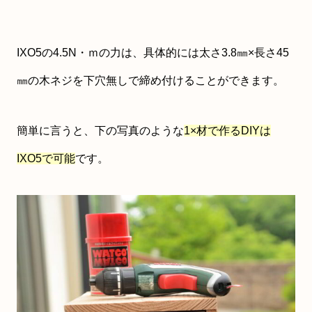
IXO5の4.5N・ｍの力は、具体的には太さ3.8㎜×長さ45
㎜の木ネジを下穴無しで締め付けることができます。
簡単に言うと、下の写真のような
1×材で作るDIYは
IXO5で可能
です。